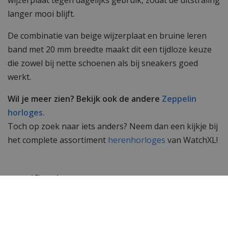
langer mooi blijft.
De combinatie van beige wijzerplaat en bruine leren
band met 20 mm breedte maakt dit een tijdloze keuze
die zowel bij nette schoenen als bij sneakers goed
werkt.
Wil je meer zien? Bekijk ook de andere
Zeppelin
horloges.
Toch op zoek naar iets anders? Neem dan een kijkje bij
het complete assortiment
herenhorloges
van WatchXL!
Specificaties
Merk
Zeppelin