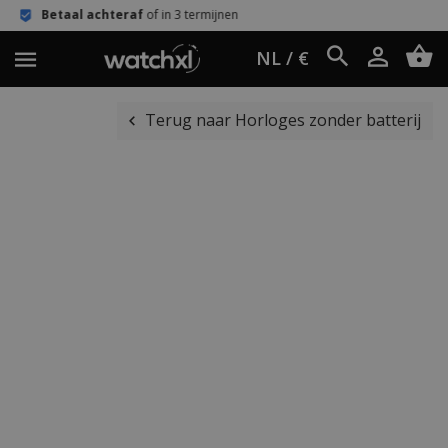
raf
of in 3 termijnen
Eenvoudig reto
NL / €
Terug naar Horloges zonder batterij