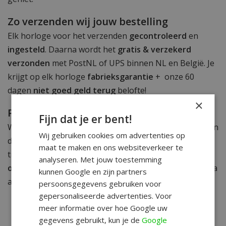
Zo verzenden wij jouw bestelling
Elk horloge voor het verzenden
gecontroleerd
en
ingesteld
. Daarna wordt het
gratis & verzekerd
verzonden
met PostNL of UPS binnen NL en België. Je
krijgt op elk horloge
fabrieksgarantie
+ onze 60
dagen
niet goed geld terug
belofte!
×
Pak jouw voordeel zolang het kan
Fijn dat je er bent!
Wil je profiteren van een scherpe aanbieding, check dan
Wij gebruiken cookies om advertenties op
de Weekdeals en kies je favoriet. Veel horloges zijn
maat te maken en ons websiteverkeer te
tijdelijk afgeprijsd en bij sommige modellen geldt echt
analyseren. Met jouw toestemming
op is op
. Zo haal je een topmodel in huis voor een extra
kunnen Google en zijn partners
aantrekkelijke prijs, zolang de voorraad strekt.
persoonsgegevens gebruiken voor
gepersonaliseerde advertenties. Voor
meer informatie over hoe Google uw
Gratis
verzending •
60
dagen
gegevens gebruikt, kun je de
Google