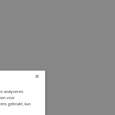
×
e analyseren.
ken voor
ens gebruikt, kun