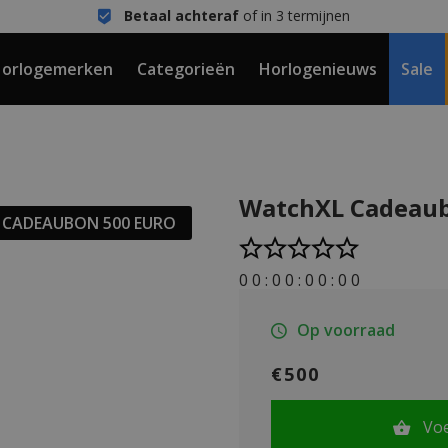
Betaal achteraf
of in 3 termijnen
orlogemerken
Categorieën
Horlogenieuws
Sale
WatchXL Cadeaub
CADEAUBON 500 EURO
0
0
:
0
0
:
0
0
:
0
0
Op voorraad
€500
Vo