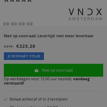
0
0
:
0
0
:
0
0
:
0
0
Niet op voorraad.
Levertijd: niet meer leverbaar
€223,20
€279
JE BESPAART €55,80
Niet op voorraad
Op werkdagen voor 15.00 uur besteld,
vandaag
verstuurd!
Betaal achteraf of in 3 termijnen