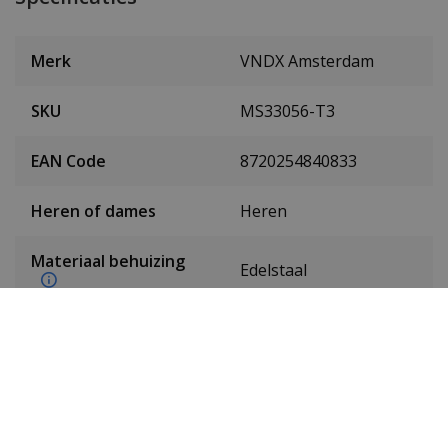
Merk
VNDX Amsterdam
SKU
MS33056-T3
EAN Code
8720254840833
Heren of dames
Heren
Materiaal behuizing
Edelstaal
Kleur behuizing
Zilver
Doorsnede behuizing
45 mm