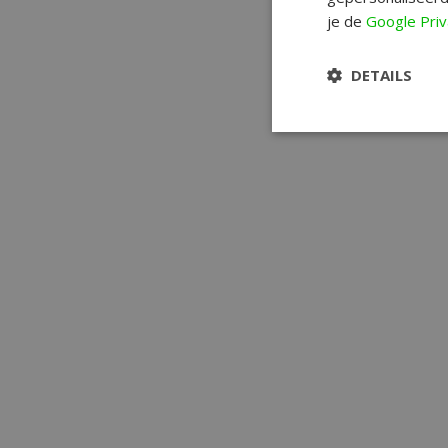
je de
Google Priv
DETAILS