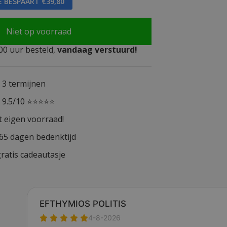
E BESPAART €39,80
Niet op voorraad
0 uur besteld,
vandaag verstuurd!
n 3 termijnen
n 9.5/10 ⭐⭐⭐⭐⭐
t eigen voorraad!
365 dagen bedenktijd
ratis cadeautasje