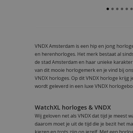
VNDX Amsterdam is een hip en jong horlog
en herenhorloges. Het merk bestaat al sinds
de stad Amsterdam en haar unieke karakter. 
van dit mooie horlogemerk en je vind bij on
VNDX horloges. Op dit VNDX horloge krijg je
wordt geleverd in een luxe VNDX horlogebo
WatchXL horloges & VNDX
Wij geloven net als VNDX dat tijd je meest wa
daarom moet je uit de tijd die je bezit het m
kiezen en trots zijn op jezelf. Met een ho