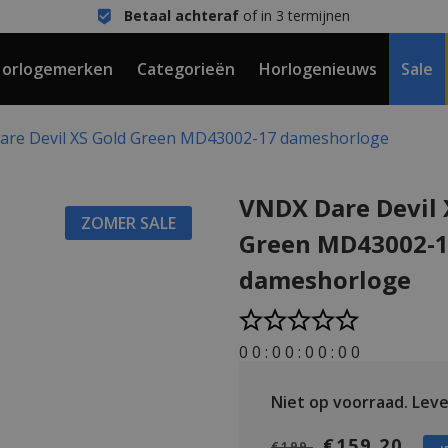
Betaal achteraf
of in 3 termijnen
orlogemerken
Categorieën
Horlogenieuws
Sale
re Devil XS Gold Green MD43002-17 dameshorloge
VNDX Dare Devil 
ZOMER SALE
Green MD43002-
dameshorloge
0
0
:
0
0
:
0
0
:
0
0
Niet op voorraad.
Lever
€159,20
€199