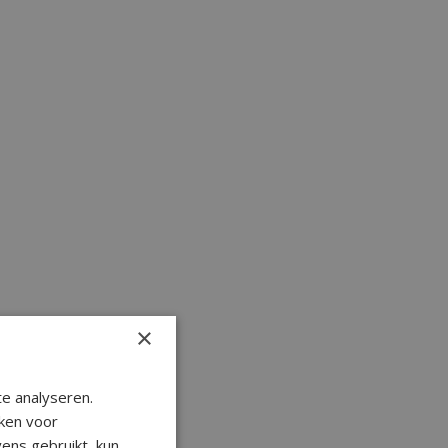
×
e analyseren.
ken voor
ens gebruikt, kun