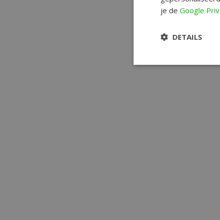
je de
Google Priv
DETAILS