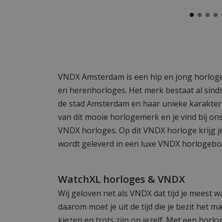
VNDX Amsterdam is een hip en jong horlog
en herenhorloges. Het merk bestaat al sinds
de stad Amsterdam en haar unieke karakter. 
van dit mooie horlogemerk en je vind bij on
VNDX horloges. Op dit VNDX horloge krijg je
wordt geleverd in een luxe VNDX horlogebo
WatchXL horloges & VNDX
Wij geloven net als VNDX dat tijd je meest wa
daarom moet je uit de tijd die je bezit het m
kiezen en trots zijn op jezelf. Met een ho