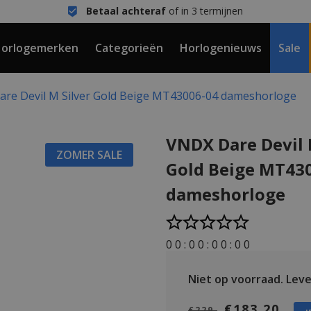
Betaal achteraf
of in 3 termijnen
orlogemerken
Categorieën
Horlogenieuws
Sale
re Devil M Silver Gold Beige MT43006-04 dameshorloge
VNDX Dare Devil 
ZOMER SALE
Gold Beige MT43
dameshorloge
0
0
:
0
0
:
0
0
:
0
0
Niet op voorraad.
Lever
€183,20
€229