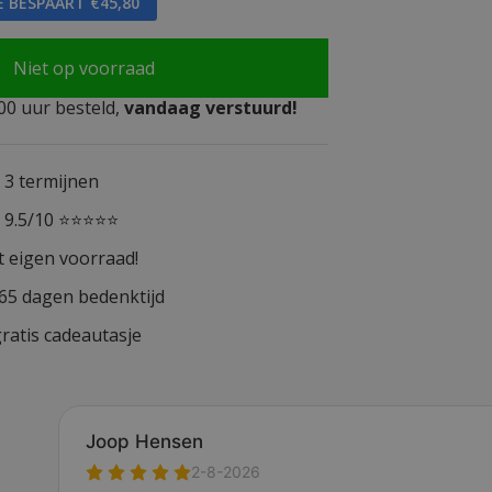
E BESPAART €45,80
Niet op voorraad
0 uur besteld,
vandaag verstuurd!
n 3 termijnen
n 9.5/10 ⭐⭐⭐⭐⭐
t eigen voorraad!
365 dagen bedenktijd
ratis cadeautasje