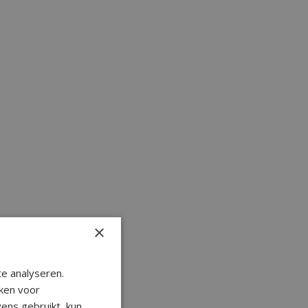
×
e analyseren.
ken voor
ens gebruikt, kun