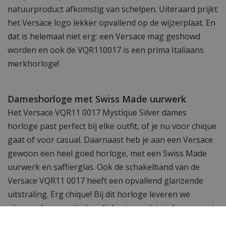
natuurproduct afkomstig van schelpen. Uiteraard prijkt
het Versace logo lekker opvallend op de wijzerplaat. En
dat is helemaal niet erg: een Versace mag geshowd
worden en ook de VQR110017 is een prima Italiaans
merkhorloge!
Dameshorloge met Swiss Made uurwerk
Het Versace VQR11 0017 Mystique Silver dames
horloge past perfect bij elke outfit, of je nu voor chique
gaat of voor casual. Daarnaast heb je aan een Versace
gewoon een heel goed horloge, met een Swiss Made
uurwerk en saffierglas. Ook de schakelband van de
Versace VQR11 0017 heeft een opvallend glanzende
uitstraling. Erg chique! Bij dit horloge leveren we
uiteraard een gratis bandinkorter zodat je desgewenst
schakels kunt verwijderen.