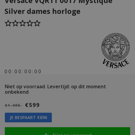
Versace VQR11 0017 Mystique
Silver dames horloge
0
0
:
0
0
:
0
0
:
0
0
Niet op voorraad.
Levertijd: op dit moment
onbekend
€599
€1.495
JE BESPAART €896