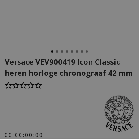
Versace VEV900419 Icon Classic
heren horloge chronograaf 42 mm
0
0
:
0
0
:
0
0
:
0
0