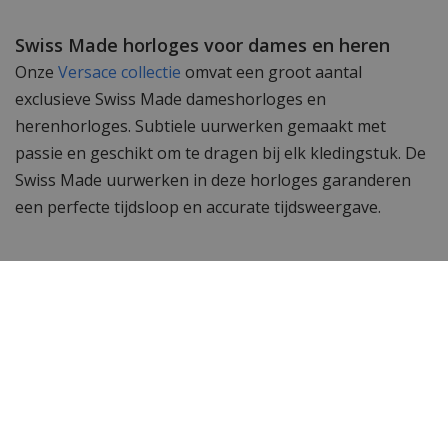
Swiss Made horloges voor dames en heren
Onze
Versace collectie
omvat een groot aantal
exclusieve Swiss Made dameshorloges en
herenhorloges. Subtiele uurwerken gemaakt met
passie en geschikt om te dragen bij elk kledingstuk. De
Swiss Made uurwerken in deze horloges garanderen
een perfecte tijdsloop en accurate tijdsweergave.
Wil je meer zien? Bekijk ook de andere
Versace heren
horloges
of de gehele
Versace horloge
collectie. Toch
op zoek naar iets anders? Neem dan een kijkje bij het
complete assortiment
herenhorloges
van WatchXL!
Specificaties