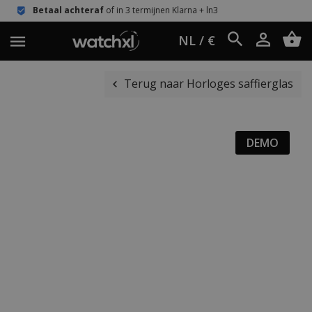
raf
of in 3 termijnen Klarna + ln3
Eenvoudig
NL / €
Terug naar Horloges saffierglas
DEMO