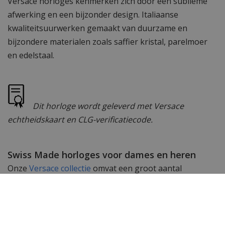
Versace horloges kenmerken zich door een sublieme
afwerking en een bijzonder design. Italiaanse
kwaliteitsuurwerken gemaakt van duurzame en
bijzondere materialen zoals saffier kristal, parelmoer
en edelstaal.
Dit horloge wordt geleverd met Versace
echtheidskaart en CLG-verificatiecode.
Swiss Made horloges voor dames en heren
Onze
Versace collectie
omvat een groot aantal
exclusieve Swiss Made dameshorloges en
herenhorloges. Subtiele uurwerken gemaakt met
passie en geschikt om te dragen bij elk kledingstuk. De
Swiss Made uurwerken in deze horloges garanderen