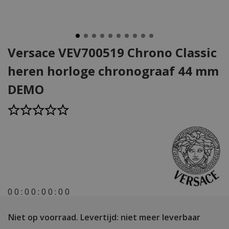
Versace VEV700519 Chrono Classic
heren horloge chronograaf 44 mm
DEMO
0
0
:
0
0
:
0
0
:
0
0
Niet op voorraad.
Levertijd: niet meer leverbaar