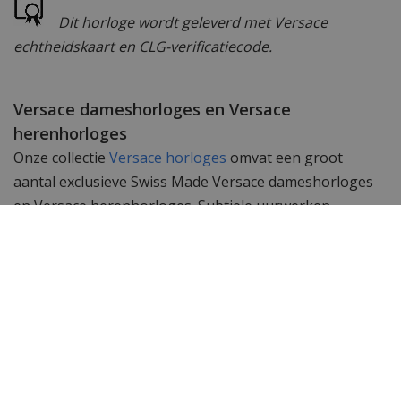
Dit horloge wordt geleverd met Versace
echtheidskaart en CLG-verificatiecode.
Versace dameshorloges en Versace
herenhorloges
Onze collectie
Versace horloges
omvat een groot
aantal exclusieve Swiss Made Versace dameshorloges
en Versace herenhorloges. Subtiele uurwerken
gemaakt met passie en geschikt om te dragen bij elk
kledingstuk. De Swiss Made uurwerken in deze
horloges garanderen een perfecte tijdsloop en
accurate tijdsweergave.
Wil je meer zien? Bekijk ook de andere
Versace heren
horloges
of de gehele
Versace horloge
collectie. Toch
op zoek naar iets anders? Neem dan een kijkje bij het