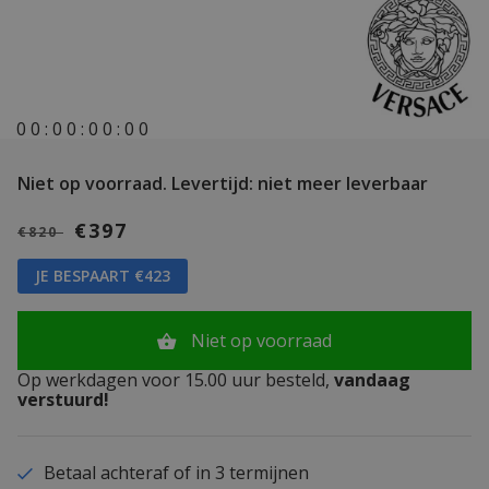
0
0
:
0
0
:
0
0
:
0
0
Niet op voorraad.
Levertijd: niet meer leverbaar
€397
€820
JE BESPAART €423
Niet op voorraad
Op werkdagen voor 15.00 uur besteld,
vandaag
verstuurd!
Betaal achteraf of in 3 termijnen