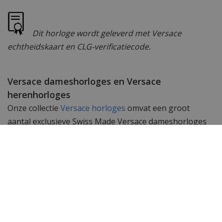
Dit horloge wordt geleverd met Versace
echtheidskaart en CLG-verificatiecode.
Versace dameshorloges en Versace
herenhorloges
Onze collectie
Versace horloges
omvat een groot
aantal exclusieve Swiss Made Versace dameshorloges
en Versace herenhorloges. Subtiele uurwerken
gemaakt met passie en geschikt om te dragen bij elk
kledingstuk. De Swiss Made uurwerken in deze
horloges garanderen een perfecte tijdsloop en
accurate tijdsweergave.
Wil je meer zien? Bekijk hier ons complete assortiment