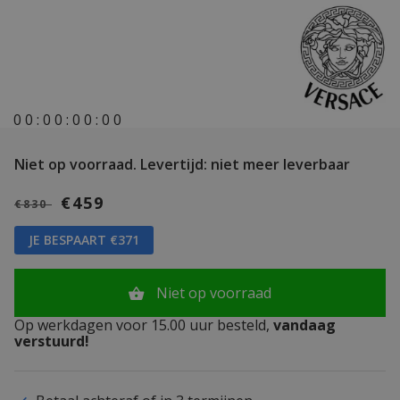
0
0
:
0
0
:
0
0
:
0
0
Niet op voorraad.
Levertijd: niet meer leverbaar
€459
€830
JE BESPAART €371
Niet op voorraad
Op werkdagen voor 15.00 uur besteld,
vandaag
verstuurd!