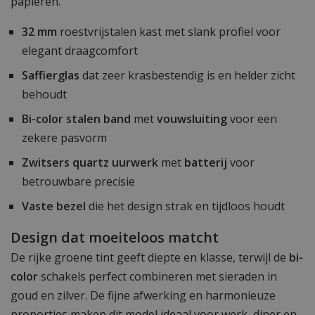
papieren.
32 mm
roestvrijstalen kast met slank profiel voor
elegant draagcomfort
Saffierglas
dat zeer krasbestendig is en helder zicht
behoudt
Bi-color stalen band
met
vouwsluiting
voor een
zekere pasvorm
Zwitsers quartz uurwerk
met
batterij
voor
betrouwbare precisie
Vaste bezel
die het design strak en tijdloos houdt
Design dat moeiteloos matcht
De rijke groene tint geeft diepte en klasse, terwijl de
bi-
color
schakels perfect combineren met sieraden in
goud en zilver. De fijne afwerking en harmonieuze
proporties maken dit model ideaal voor werk, diner en