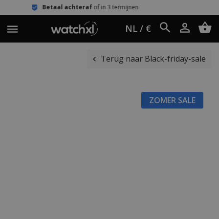
 achteraf
of in 3 termijnen
Eenvoudig
NL / €
Terug naar Black-friday-sale
ZOMER SALE