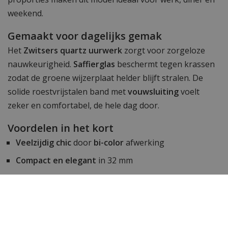
weekend.
Gemaakt voor dagelijks gemak
Het
Zwitsers quartz uurwerk
zorgt voor zorgeloze
nauwkeurigheid.
Saffierglas
beschermt tegen krassen
zodat de groene wijzerplaat helder blijft stralen. De
solide roestvrijstalen band met
vouwsluiting
voelt
zeker en comfortabel, de hele dag door.
Voordelen in het kort
Veelzijdig chic
door
bi-color
afwerking
Compact en elegant
in 32 mm
Langdurig mooi
dankzij RVS en
saffierglas
Bestel bij WatchXL
De
Versace Daphnis VEOCA0424
is leverbaar bij