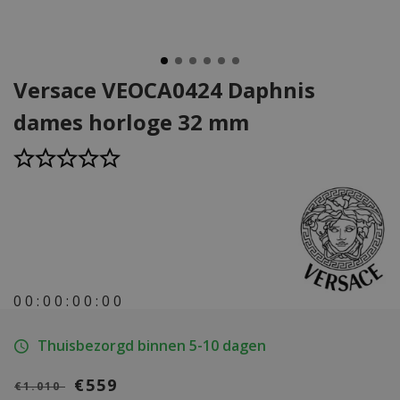
Versace VEOCA0424 Daphnis
dames horloge 32 mm
0
0
:
0
0
:
0
0
:
0
0
Thuisbezorgd binnen 5-10 dagen
€559
€1.010