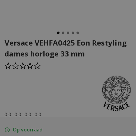
Versace VEHFA0425 Eon Restyling
dames horloge 33 mm
0
0
:
0
0
:
0
0
:
0
0
Op voorraad