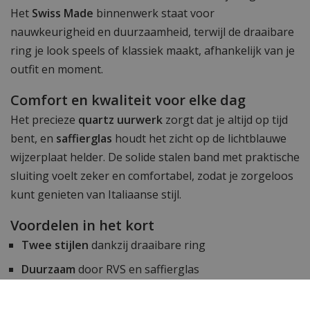
Het
Swiss Made
binnenwerk staat voor
nauwkeurigheid en duurzaamheid, terwijl de draaibare
ring je look speels of klassiek maakt, afhankelijk van je
outfit en moment.
Comfort en kwaliteit voor elke dag
Het precieze
quartz uurwerk
zorgt dat je altijd op tijd
bent, en
saffierglas
houdt het zicht op de lichtblauwe
wijzerplaat helder. De solide stalen band met praktische
sluiting voelt zeker en comfortabel, zodat je zorgeloos
kunt genieten van Italiaanse stijl.
Voordelen in het kort
Twee stijlen
dankzij draaibare ring
Duurzaam
door RVS en saffierglas
Betrouwbaar
Swiss Made precisie