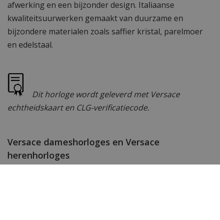
afwerking en een bijzonder design. Italiaanse
kwaliteitsuurwerken gemaakt van duurzame en
bijzondere materialen zoals saffier kristal, parelmoer
en edelstaal.
Dit horloge wordt geleverd met Versace
echtheidskaart en CLG-verificatiecode.
Versace dameshorloges en Versace
herenhorloges
Onze collectie
Versace horloges
omvat een groot
aantal exclusieve Swiss Made Versace dameshorloges
en Versace herenhorloges. Subtiele uurwerken
gemaakt met passie en geschikt om te dragen bij elk