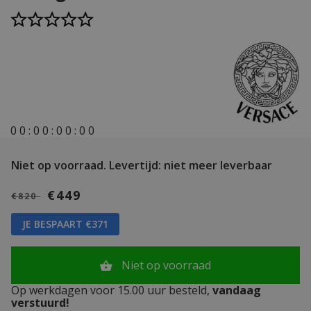
0
0
:
0
0
:
0
0
:
0
0
Niet op voorraad.
Levertijd: niet meer leverbaar
€449
€820
JE BESPAART €371
Niet op voorraad
Op werkdagen voor 15.00 uur besteld,
vandaag
verstuurd!