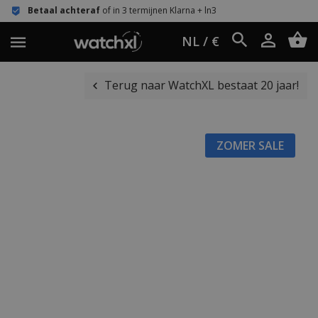
hteraf
of in 3 termijnen Klarna + ln3
Eenvou
NL / €
Terug naar WatchXL bestaat 20 jaar!
ZOMER SALE