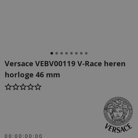
Versace VEBV00119 V-Race heren
horloge 46 mm
0
0
:
0
0
:
0
0
:
0
0