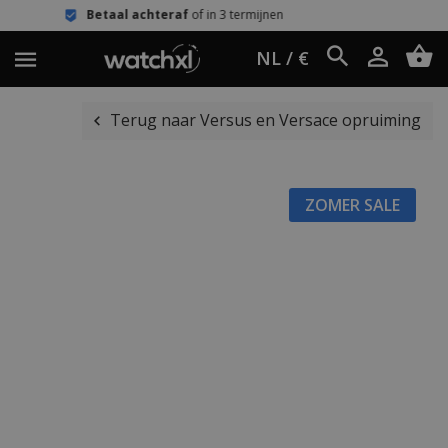
aal achteraf
of in 3 termijnen
Eenvo
NL / €
Terug naar Versus en Versace opruiming
ZOMER SALE