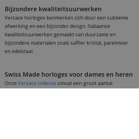
Bijzondere kwaliteitsuurwerken
Versace horloges kenmerken zich door een sublieme
afwerking en een bijzonder design. Italiaanse
kwaliteitsuurwerken gemaakt van duurzame en
bijzondere materialen zoals saffier kristal, parelmoer
en edelstaal.
Swiss Made horloges voor dames en heren
Onze
Versace collectie
omvat een groot aantal
exclusieve Swiss Made dameshorloges en
herenhorloges. Subtiele uurwerken gemaakt met
passie en geschikt om te dragen bij elk kledingstuk. De
Swiss Made uurwerken in deze horloges garanderen
een perfecte tijdsloop en accurate tijdsweergave.