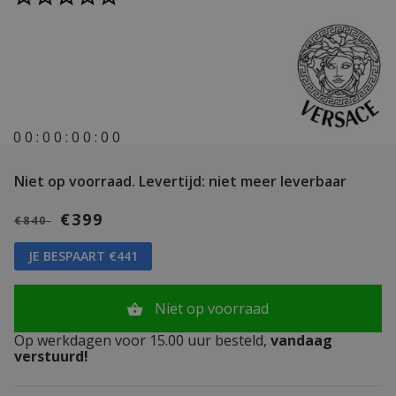
0
0
:
0
0
:
0
0
:
0
0
Niet op voorraad.
Levertijd: niet meer leverbaar
€399
€840
JE BESPAART €441
Niet op voorraad
Op werkdagen voor 15.00 uur besteld,
vandaag
verstuurd!