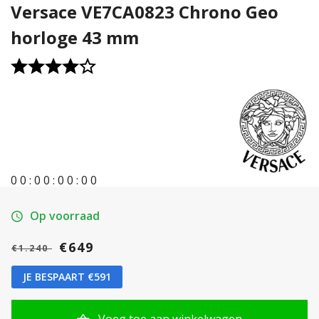
Versace VE7CA0823 Chrono Geo
horloge 43 mm
0
0
:
0
0
:
0
0
:
0
0
Op voorraad
€649
€1.240
JE BESPAART €591
Voeg toe aan winkelwagen