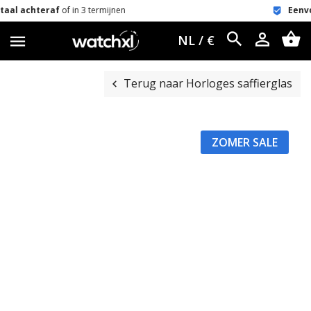
 in 3 termijnen
Eenvoudig retour
60 
NL / €
Terug naar Horloges saffierglas
ZOMER SALE