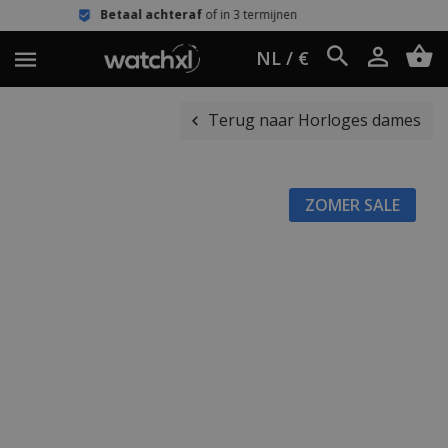
al achteraf
of in 3 termijnen
Eenvou
NL / €
Terug naar Horloges dames
ZOMER SALE