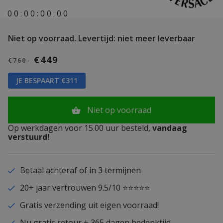
0
0
:
0
0
:
0
0
:
0
0
Niet op voorraad.
Levertijd: niet meer leverbaar
€449
€760
JE BESPAART €311
Niet op voorraad
Op werkdagen voor 15.00 uur besteld,
vandaag
verstuurd!
Betaal achteraf of in 3 termijnen
20+ jaar vertrouwen 9.5/10 ⭐⭐⭐⭐⭐
Gratis verzending uit eigen voorraad!
Nu gratis retour + 365 dagen bedenktijd