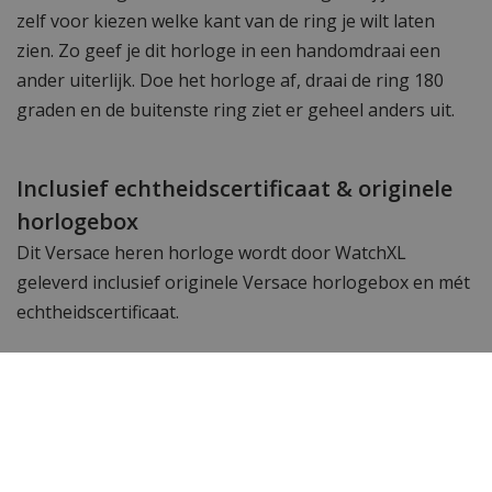
zelf voor kiezen welke kant van de ring je wilt laten
zien. Zo geef je dit horloge in een handomdraai een
ander uiterlijk. Doe het horloge af, draai de ring 180
graden en de buitenste ring ziet er geheel anders uit.
Inclusief echtheidscertificaat & originele
horlogebox
Dit Versace heren horloge wordt door WatchXL
geleverd inclusief originele Versace horlogebox en mét
echtheidscertificaat.
Dit horloge wordt geleverd met Versace
echtheidskaart en CLG-verificatiecode.