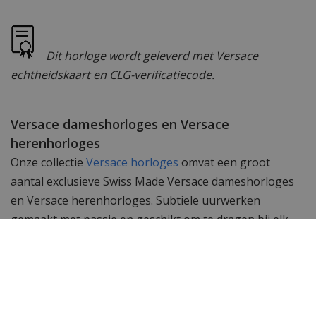
Dit horloge wordt geleverd met Versace
echtheidskaart en CLG-verificatiecode.
Versace dameshorloges en Versace
herenhorloges
Onze collectie
Versace horloges
omvat een groot
aantal exclusieve Swiss Made Versace dameshorloges
en Versace herenhorloges. Subtiele uurwerken
gemaakt met passie en geschikt om te dragen bij elk
kledingstuk. De Swiss Made uurwerken in deze
horloges garanderen een perfecte tijdsloop en
accurate tijdsweergave.
Wil je meer zien? Bekijk ook de andere
Versace heren