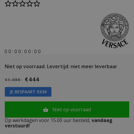
0
0
:
0
0
:
0
0
:
0
0
Niet op voorraad.
Levertijd: niet meer leverbaar
€444
€1.080
JE BESPAART €636
Niet op voorraad
Op werkdagen voor 15.00 uur besteld,
vandaag
verstuurd!