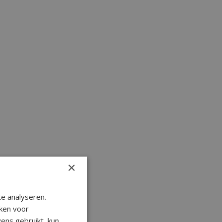
×
e analyseren.
ken voor
ens gebruikt, kun