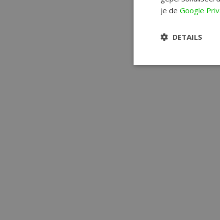
je de
Google Priv
DETAILS