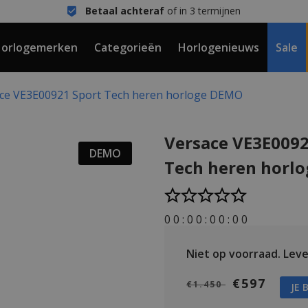
Betaal achteraf
of in 3 termijnen
orlogemerken
Categorieën
Horlogenieuws
Sale
ce VE3E00921 Sport Tech heren horloge DEMO
Versace VE3E0092
DEMO
Tech heren horl
0
0
:
0
0
:
0
0
:
0
0
Niet op voorraad.
Lever
€597
€1.450
JE 