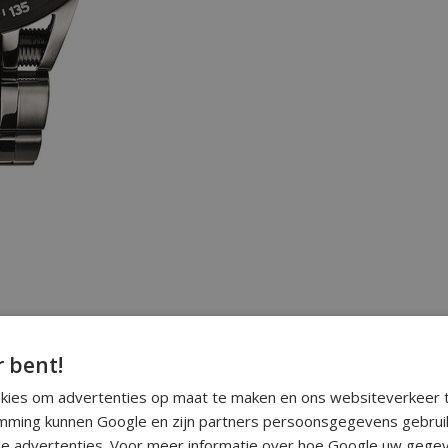
r bent!
okies om advertenties op maat te maken en ons websiteverkeer t
ming kunnen Google en zijn partners persoonsgegevens gebrui
e advertenties. Voor meer informatie over hoe Google uw gegev