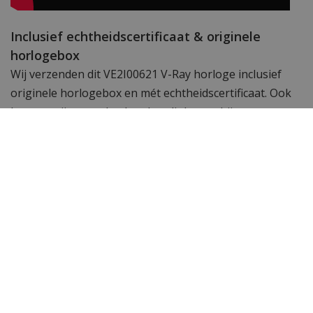
Inclusief echtheidscertificaat & originele
horlogebox
Wij verzenden dit VE2I00621 V-Ray horloge inclusief
originele horlogebox en mét echtheidscertificaat. Ook
leveren wij er een horlogebandinkorter bij.
Versace dameshorloges en Versace
herenhorloges
Onze collectie
Versace horloges
omvat een groot
aantal exclusieve Swiss Made Versace dameshorloges
en Versace herenhorloges. Subtiele uurwerken
gemaakt met passie en geschikt om te dragen bij elk
kledingstuk. De Swiss Made uurwerken in deze
horloges garanderen een perfecte tijdsloop en
accurate tijdsweergave.