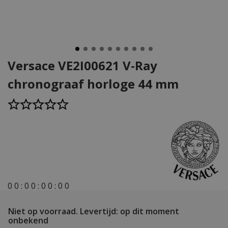
Versace VE2I00621 V-Ray
chronograaf horloge 44 mm
0
0
:
0
0
:
0
0
:
0
0
Niet op voorraad.
Levertijd: op dit moment
onbekend