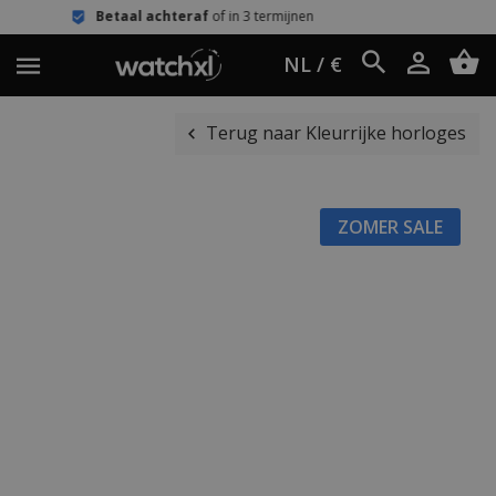
l achteraf
of in 3 termijnen
Eenvoud
NL / €
Terug naar Kleurrijke horloges
ZOMER SALE