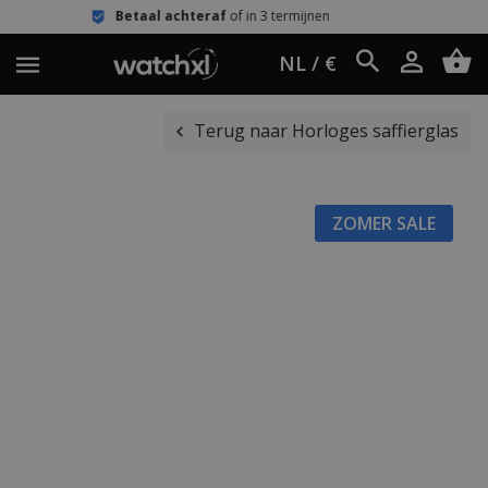
taal achteraf
of in 3 termijnen
Eenvo
NL / €
Terug naar Horloges saffierglas
ZOMER SALE