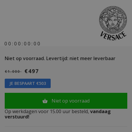
0
0
:
0
0
:
0
0
:
0
0
Niet op voorraad.
Levertijd: niet meer leverbaar
€497
€1.000
JE BESPAART €503
Niet op voorraad
Op werkdagen voor 15.00 uur besteld,
vandaag
verstuurd!