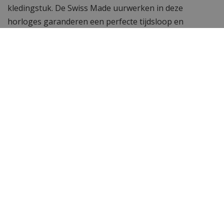
kledingstuk. De Swiss Made uurwerken in deze
horloges garanderen een perfecte tijdsloop en
accurate tijdsweergave.
Wil je meer zien? Bekijk ook de andere
Versace heren
horloges
of de gehele
Versace horloge
collectie. Toch
op zoek naar iets anders? Neem dan een kijkje bij het
complete assortiment
herenhorloges
van WatchXL!
Specificaties
Merk
Versace
SKU
VE2G00321
EAN Code
7630030590238