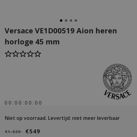
Versace VE1D00519 Aion heren
horloge 45 mm
0
0
:
0
0
:
0
0
:
0
0
Niet op voorraad.
Levertijd: niet meer leverbaar
€549
€1.020