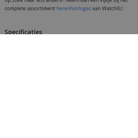
complete assortiment
herenhorloges
van WatchXL!
Specificaties
Merk
Versace
SKU
VE1D00519
EAN Code
7630030552717
Heren of dames
Heren horloge
Materiaal behuizing
Edelstaal PVD zwart
Doorsnede behuizing
45 mm