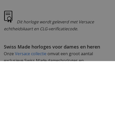
Dit horloge wordt geleverd met Versace
echtheidskaart en CLG-verificatiecode.
Swiss Made horloges voor dames en heren
Onze
Versace collectie
omvat een groot aantal
exclusieve Swiss Made dameshorloges en
herenhorloges. Subtiele uurwerken gemaakt met
passie en geschikt om te dragen bij elk kledingstuk. De
Swiss Made uurwerken in deze horloges garanderen
een perfecte tijdsloop en accurate tijdsweergave.
Wil je meer zien? Bekijk ook de andere
Versace
dameshorloges
of de gehele
Versace horloge
collectie.