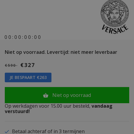
0
0
:
0
0
:
0
0
:
0
0
Niet op voorraad.
Levertijd: niet meer leverbaar
€327
€590
JE BESPAART €263
Niet op voorraad
Op werkdagen voor 15.00 uur besteld,
vandaag
verstuurd!
Betaal achteraf of in 3 termijnen