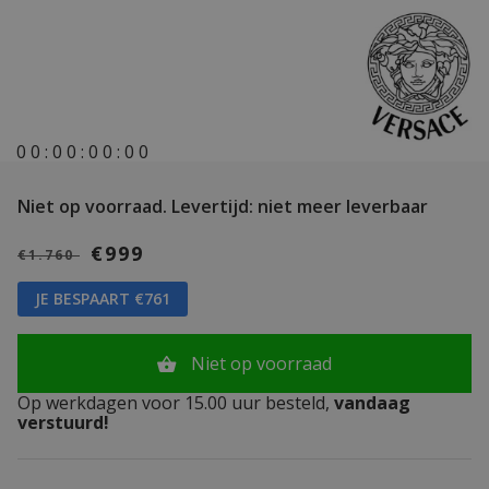
0
0
:
0
0
:
0
0
:
0
0
Niet op voorraad.
Levertijd: niet meer leverbaar
€999
€1.760
JE BESPAART €761
Niet op voorraad
Op werkdagen voor 15.00 uur besteld,
vandaag
verstuurd!