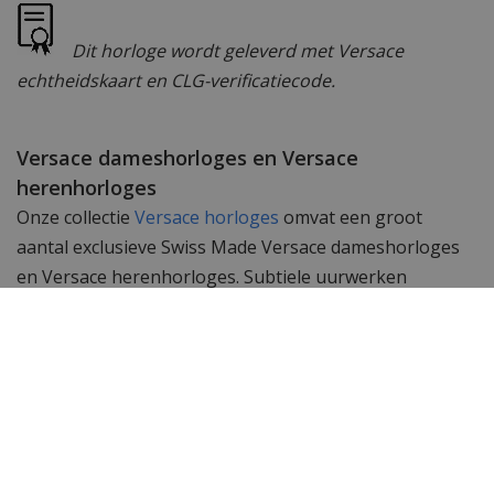
Dit horloge wordt geleverd met Versace
echtheidskaart en CLG-verificatiecode.
Versace dameshorloges en Versace
herenhorloges
Onze collectie
Versace horloges
omvat een groot
aantal exclusieve Swiss Made Versace dameshorloges
en Versace herenhorloges. Subtiele uurwerken
gemaakt met passie en geschikt om te dragen bij elk
kledingstuk. De Swiss Made uurwerken in deze
horloges garanderen een perfecte tijdsloop en
accurate tijdsweergave.
Wil je meer zien? Bekijk ook de andere
Versace heren
horloges
of de gehele
Versace horloge
collectie. Toch