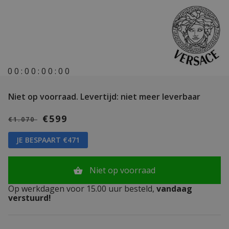
0
0
:
0
0
:
0
0
:
0
0
Niet op voorraad.
Levertijd: niet meer leverbaar
€599
€1.070
JE BESPAART €471
Niet op voorraad
Op werkdagen voor 15.00 uur besteld,
vandaag
verstuurd!