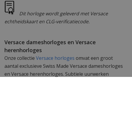
Dit horloge wordt geleverd met Versace
echtheidskaart en CLG-verificatiecode.
Versace dameshorloges en Versace
herenhorloges
Onze collectie
Versace horloges
omvat een groot
aantal exclusieve Swiss Made Versace dameshorloges
en Versace herenhorloges. Subtiele uurwerken
gemaakt met passie en geschikt om te dragen bij elk
kledingstuk. De Swiss Made uurwerken in deze
horloges garanderen een perfecte tijdsloop en
accurate tijdsweergave.
Wil je meer zien? Bekijk ook de andere
Versace
dameshorloges
of de gehele
Versace horloge
collectie.