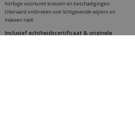
horloge voorkomt krassen en beschadigingen.
Uiteraard ontbreken ook lichtgevende wijzers en
indexen niet!
Inclusief echtheidscertificaat & originele
horlogebox
Wij verzenden dit Versace V11060017 horloge inclusief
originele horlogebox en mét echtheidscertificaat.
Natuurlijk versturen we je met dit horloge ook een
gratis bandinkorter zodat jij de horlogeband makkelijk
op maat kunt maken.
Wil je meer horloges zien?
Vind de populairste
Versace horloges
bij
WatchXL
,