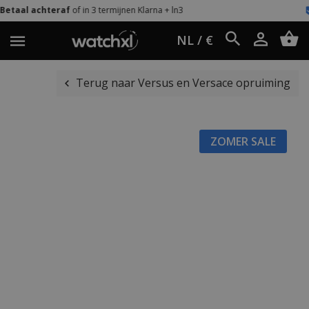
n 3 termijnen Klarna + ln3
Eenvoudig retou
NL / €
Terug naar Versus en Versace opruiming
ZOMER SALE