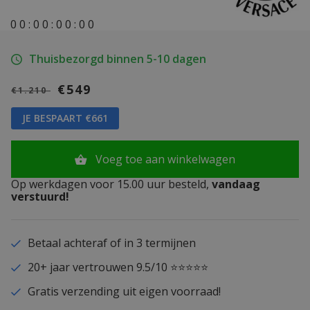
0
0
:
0
0
:
0
0
:
0
0
Thuisbezorgd binnen 5-10 dagen
€549
€1.210
JE BESPAART €661
Voeg toe aan winkelwagen
Op werkdagen voor 15.00 uur besteld,
vandaag
verstuurd!
Betaal achteraf of in 3 termijnen
20+ jaar vertrouwen 9.5/10 ⭐⭐⭐⭐⭐
Gratis verzending uit eigen voorraad!