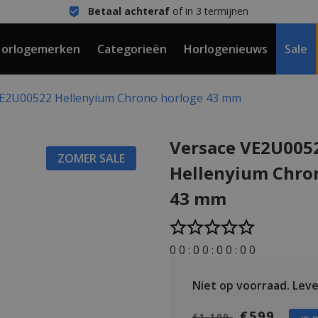
Betaal achteraf
of in 3 termijnen
orlogemerken
Categorieën
Horlogenieuws
Sale
VE2U00522 Hellenyium Chrono horloge 43 mm
Versace VE2U005
ZOMER SALE
Hellenyium Chro
43 mm
0
0
:
0
0
:
0
0
:
0
0
Niet op voorraad.
Lever
€599
€1.100