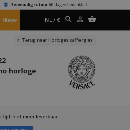
Eenvoudig retour
60 dagen bedenktijd
NL / €
Nieuw
Terug naar Horloges saffierglas
22
no horloge
tijd: niet meer leverbaar