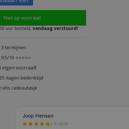
BESPAART €501
Niet op voorraad
0 uur besteld,
vandaag verstuurd!
n 3 termijnen
n 9.5/10 ⭐⭐⭐⭐⭐
t eigen voorraad!
365 dagen bedenktijd
ratis cadeautasje