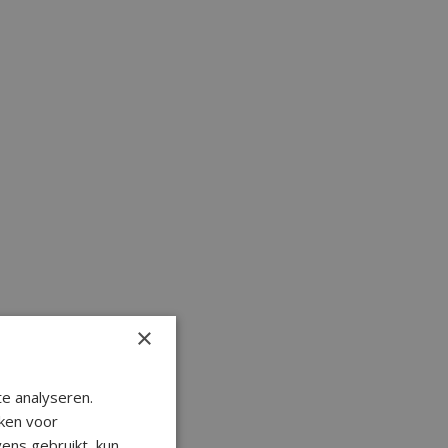
×
e analyseren.
ken voor
ens gebruikt, kun