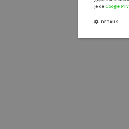
je de
Google Priv
DETAILS