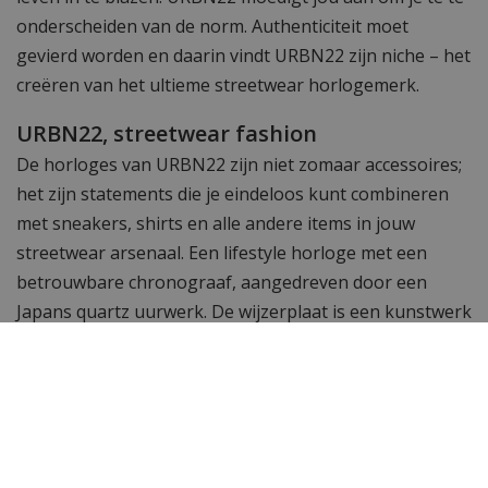
onderscheiden van de norm. Authenticiteit moet
gevierd worden en daarin vindt URBN22 zijn niche – het
creëren van het ultieme streetwear horlogemerk.
URBN22, streetwear fashion
De horloges van URBN22 zijn niet zomaar accessoires;
het zijn statements die je eindeloos kunt combineren
met sneakers, shirts en alle andere items in jouw
streetwear arsenaal. Een lifestyle horloge met een
betrouwbare chronograaf, aangedreven door een
Japans quartz uurwerk. De wijzerplaat is een kunstwerk
waarop je op een unieke manier de tijd en datum
afleest.
Wil je meer zien? Bekijk alle
URBN22 horloges.
Toch op zoek naar iets anders? Neem dan een kijkje