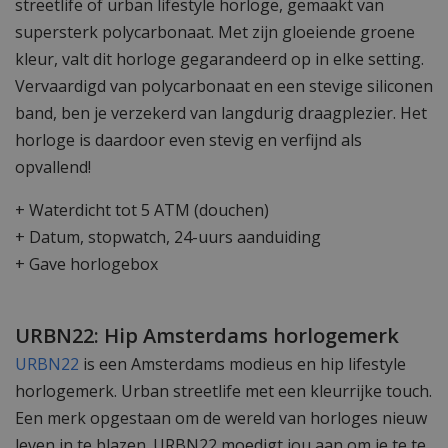
streetlife of urban lifestyle horloge, gemaakt van
supersterk polycarbonaat. Met zijn gloeiende groene
kleur, valt dit horloge gegarandeerd op in elke setting.
Vervaardigd van polycarbonaat en een stevige siliconen
band, ben je verzekerd van langdurig draagplezier. Het
horloge is daardoor even stevig en verfijnd als
opvallend!
+ Waterdicht tot 5 ATM (douchen)
+ Datum, stopwatch, 24-uurs aanduiding
+ Gave horlogebox
URBN22: Hip Amsterdams horlogemerk
URBN22
is een Amsterdams modieus en hip lifestyle
horlogemerk. Urban streetlife met een kleurrijke touch.
Een merk opgestaan om de wereld van horloges nieuw
leven in te blazen. URBN22 moedigt jou aan om je te te