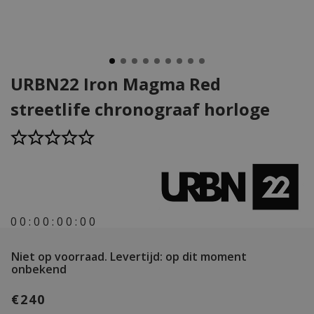
URBN22 Iron Magma Red
streetlife chronograaf horloge
0
0
:
0
0
:
0
0
:
0
0
Niet op voorraad.
Levertijd: op dit moment
onbekend
€240