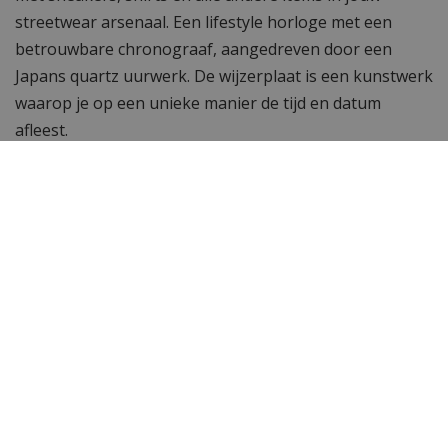
streetwear arsenaal. Een lifestyle horloge met een
betrouwbare chronograaf, aangedreven door een
Japans quartz uurwerk. De wijzerplaat is een kunstwerk
waarop je op een unieke manier de tijd en datum
afleest.
Inkortbare schakelband
De horlogeband van dit uurwerk kan gemakkelijk
ingekort worden met de door ons gratis bijgeleverde