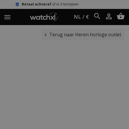
l achteraf
of in 3 termijnen
Eenvoudi
NL / €
Terug naar Heren horloge outlet