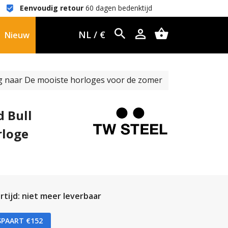
Eenvoudig retour
60 dagen bedenktijd
NL / €
Nieuw
 naar De mooiste horloges voor de zomer
d Bull
rloge
tijd: niet meer leverbaar
SPAART €152