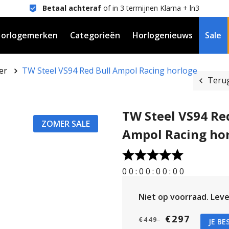
Betaal achteraf
of in 3 termijnen Klarna + ln3
orlogemerken
Categorieën
Horlogenieuws
Sale
er
TW Steel VS94 Red Bull Ampol Racing horloge
Terug
TW Steel VS94 Re
ZOMER SALE
Ampol Racing ho
0
0
:
0
0
:
0
0
:
0
0
Niet op voorraad.
Lever
€297
€449
JE BE