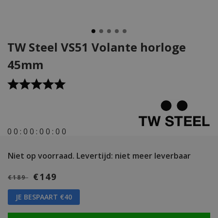
TW Steel VS51 Volante horloge
45mm
0
0
:
0
0
:
0
0
:
0
0
Niet op voorraad.
Levertijd: niet meer leverbaar
€149
€189
JE BESPAART €40