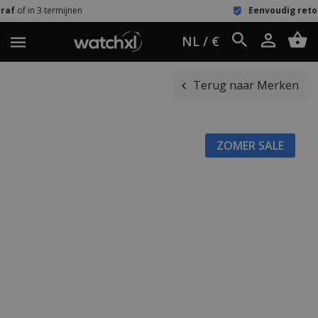
rmijnen
Eenvoudig retour
60 dagen b
NL / €
Terug naar Merken
ZOMER SALE