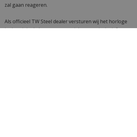
zal gaan reageren.
Als officieel TW Steel dealer versturen wij het horloge
in de originele box met garantiekaart en inclusief een
code waarmee u de echtheid van het horloge kunt
controleren en profiteert van meer voordelen.
Specificaties
Merk
TW Steel
SKU
VS51
EAN Code
8718836368578
Heren of dames
Heren horloge