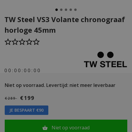
TW Steel VS3 Volante chronograaf
horloge 45mm
0
0
:
0
0
:
0
0
:
0
0
Niet op voorraad.
Levertijd: niet meer leverbaar
€199
€289
JE BESPAART €90
Niet op voorraad