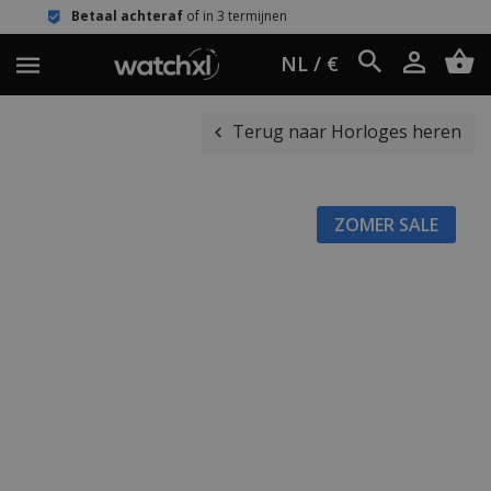
aal achteraf
of in 3 termijnen
Eenvo
NL / €
Terug naar Horloges heren
ZOMER SALE