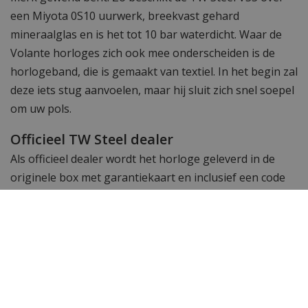
een Miyota 0S10 uurwerk, breekvast gehard
mineraalglas en is het tot 10 bar waterdicht. Waar de
Volante horloges zich ook mee onderscheiden is de
horlogeband, die is gemaakt van textiel. In het begin zal
deze iets stug aanvoelen, maar hij sluit zich snel soepel
om uw pols.
Officieel TW Steel dealer
Als officieel dealer wordt het horloge geleverd in de
originele box met garantiekaart en inclusief een code
waarmee u de echtheid van het horloge kunt
controleren en profiteert van meer voordelen.
Specificaties