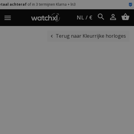
n 3 termijnen Klarna + ln3
Eenvoudig retour
NL / €
Terug naar Kleurrijke horloges