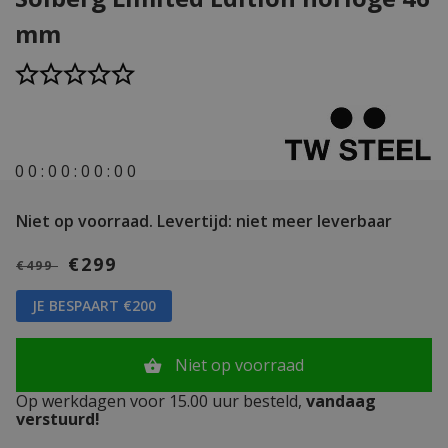
mm
0
0
:
0
0
:
0
0
:
0
0
Niet op voorraad.
Levertijd: niet meer leverbaar
€299
€499
JE BESPAART €200
Niet op voorraad
Op werkdagen voor 15.00 uur besteld,
vandaag
verstuurd!