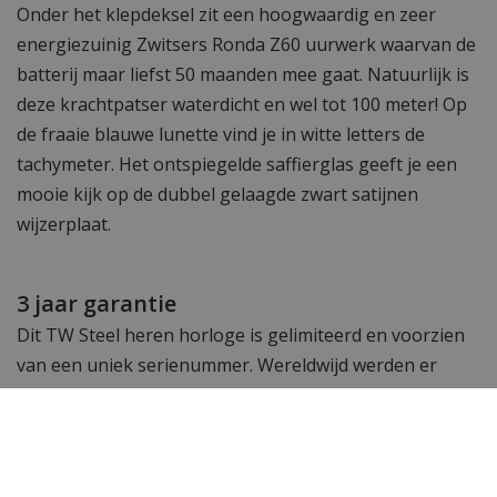
Onder het klepdeksel zit een hoogwaardig en zeer
energiezuinig Zwitsers Ronda Z60 uurwerk waarvan de
batterij maar liefst 50 maanden mee gaat. Natuurlijk is
deze krachtpatser waterdicht en wel tot 100 meter! Op
de fraaie blauwe lunette vind je in witte letters de
tachymeter. Het ontspiegelde saffierglas geeft je een
mooie kijk op de dubbel gelaagde zwart satijnen
wijzerplaat.
3 jaar garantie
Dit TW Steel heren horloge is gelimiteerd en voorzien
van een uniek serienummer. Wereldwijd werden er
1000 stuks van gemaakt dus elk model is een uniek TW
Steel collectors item. Je krijgt op dit horloge 3 jaar
garantie.