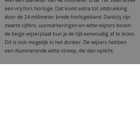
een vrij fors horloge. Dat komt extra tot uitdrukking
door de 24 millimeter brede horlogeband. Dankzij zijn
zwarte cijfers, uurmarkeringen en witte wijzers boven
de beige wijzerplaat kun je de tijd eenvoudig af te lezen.
Dit is ook mogelijk in het donker. De wijzers hebben
een illuminerende witte streep, die dan oplicht.
Waterdicht tot 100 meter
De MS44 is tot 100 meter waterdicht. Dit betekent dat
het is getest bij een waterdruk van 10 bar. Hierdoor
kun je zwemmen en snorkelen met het horloge. Je
hoeft dus niet bang te zijn voor schade als je het per
ongeluk nog draagt tijdens bijvoorbeeld het douchen.
TW Steel staat bekend om zijn kwaliteit