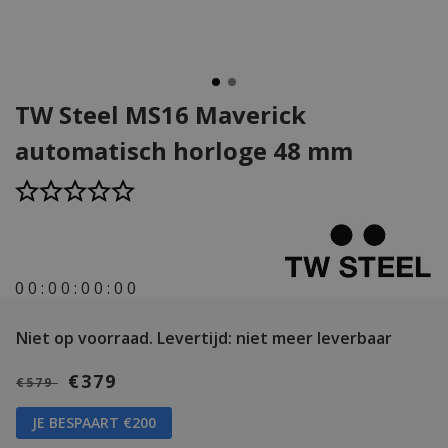
TW Steel MS16 Maverick
automatisch horloge 48 mm
0
0
:
0
0
:
0
0
:
0
0
Niet op voorraad.
Levertijd: niet meer leverbaar
€379
€579
JE BESPAART €200