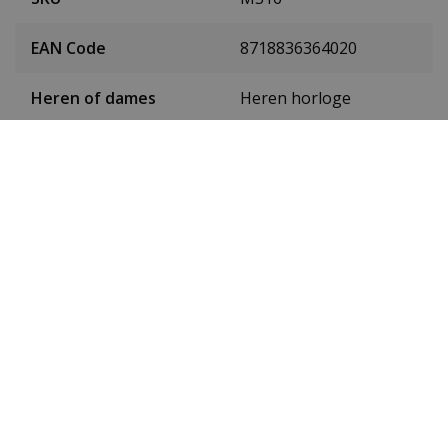
EAN Code
8718836364020
Heren of dames
Heren horloge
Materiaal behuizing
Edelstaal
Doorsnede behuizing
48 mm
Kleur wijzerplaat
Zwart
Datum
Ja
Secondewijzer
Ja
Lichtgevend
Lichtgevende wijzers