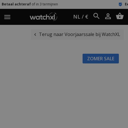
f
of in 3 termijnen
Eenvoudig retour
NL / €
Terug naar Voorjaarssale bij WatchXL
ZOMER SALE