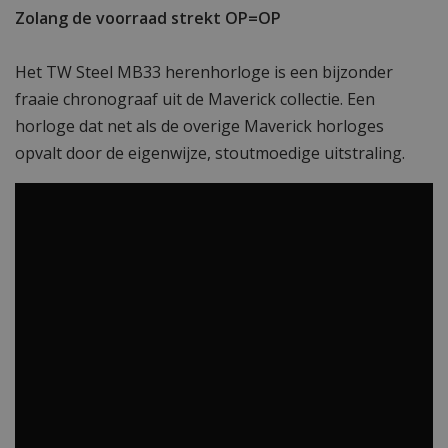
Zolang de voorraad strekt OP=OP
Het TW Steel MB33 herenhorloge is een bijzonder
fraaie chronograaf uit de Maverick collectie. Een
horloge dat net als de overige Maverick horloges
opvalt door de eigenwijze, stoutmoedige uitstraling.