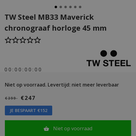
TW Steel MB33 Maverick
chronograaf horloge 45 mm
0
0
:
0
0
:
0
0
:
0
0
Niet op voorraad.
Levertijd: niet meer leverbaar
€247
€399
JE BESPAART €152
Niet op voorraad