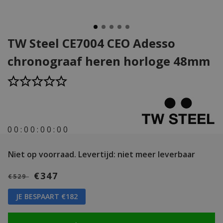
TW Steel CE7004 CEO Adesso
chronograaf heren horloge 48mm
0
0
:
0
0
:
0
0
:
0
0
Niet op voorraad.
Levertijd: niet meer leverbaar
€347
€529
JE BESPAART €182