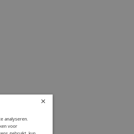
×
e analyseren.
ken voor
ens gebruikt, kun