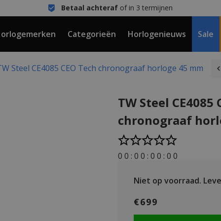
Betaal achteraf
of in 3 termijnen
orlogemerken
Categorieën
Horlogenieuws
Sale
TW Steel CE4085 CEO Tech chronograaf horloge 45 mm
TW Steel CE4085 
chronograaf hor
0
0
:
0
0
:
0
0
:
0
0
Niet op voorraad.
Lever
€699