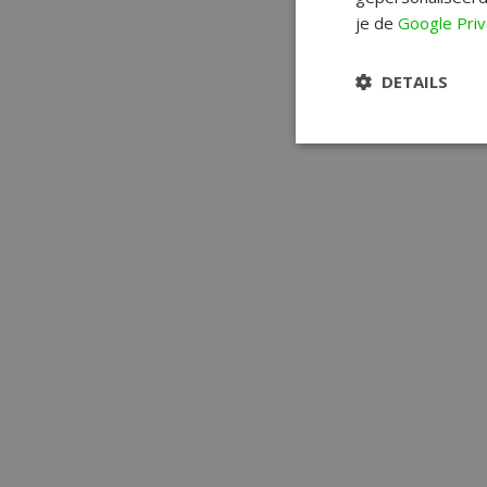
je de
Google Priv
DETAILS