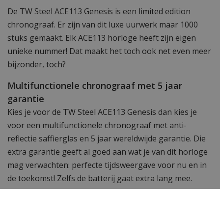
De TW Steel ACE113 Genesis is een limited edition
chronograaf. Er zijn van dit luxe uurwerk maar 1000
stuks gemaakt. Elk ACE113 horloge heeft zijn eigen
unieke nummer! Dat maakt het toch ook net even meer
bijzonder, toch?
Multifunctionele chronograaf met 5 jaar
garantie
Kies je voor de TW Steel ACE113 Genesis dan kies je
voor een multifunctionele chronograaf met anti-
reflectie saffierglas en 5 jaar wereldwijde garantie. Die
extra garantie geeft al goed aan wat je van dit horloge
mag verwachten: perfecte tijdsweergave voor nu en in
de toekomst! Zelfs de batterij gaat extra lang mee.
Heerlijk comfortabele en elegante
horlogeband