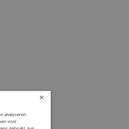
×
e analyseren.
ken voor
ens gebruikt, kun