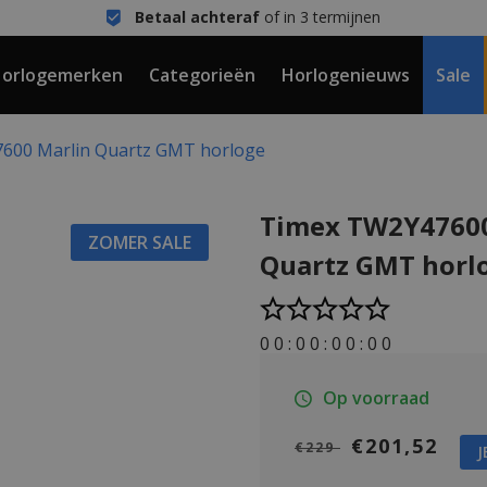
Betaal achteraf
of in 3 termijnen
orlogemerken
Categorieën
Horlogenieuws
Sale
600 Marlin Quartz GMT horloge
Timex TW2Y47600
ZOMER SALE
Quartz GMT horl
0
0
:
0
0
:
0
0
:
0
0
Op voorraad
€201,52
€229
J