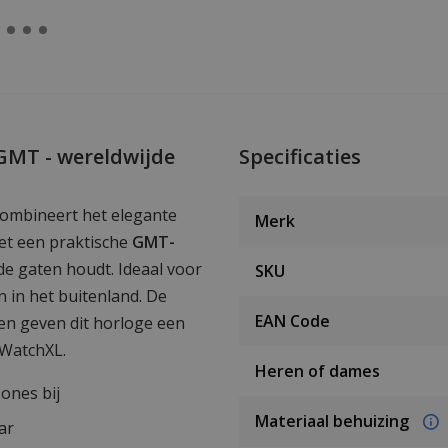
GMT - wereldwijde
Specificaties
ombineert het elegante
Merk
met een praktische
GMT-
de gaten houdt. Ideaal voor
SKU
n in het buitenland. De
EAN Code
ten geven dit horloge een
j WatchXL.
Heren of dames
ones bij
Materiaal behuizing
ar