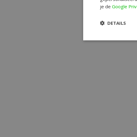
je de
Google Priv
DETAILS