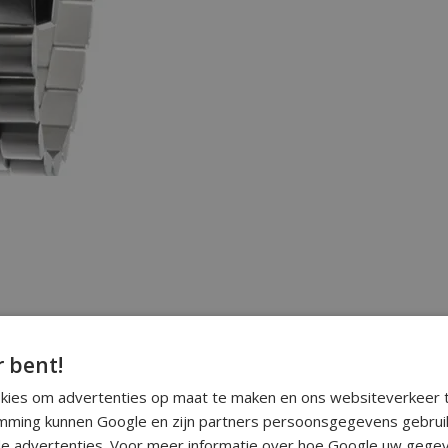
r bent!
okies om advertenties op maat te maken en ons websiteverkeer t
ming kunnen Google en zijn partners persoonsgegevens gebrui
e advertenties. Voor meer informatie over hoe Google uw gegev