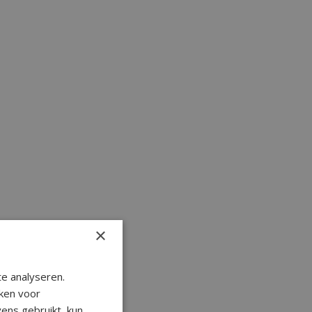
×
e analyseren.
ken voor
ens gebruikt, kun