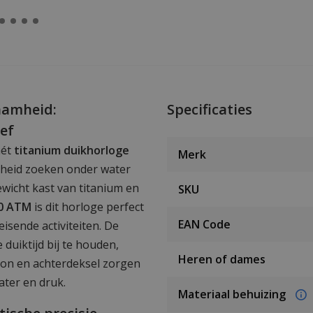
aamheid:
Specificaties
ef
hét
titanium duikhorloge
Merk
rheid zoeken onder water
ewicht kast van titanium en
SKU
20 ATM
is dit horloge perfect
EAN Code
isende activiteiten. De
e duiktijd bij te houden,
Heren of dames
roon en achterdeksel zorgen
ter en druk.
Materiaal behuizing