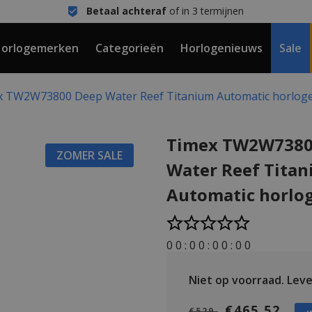
Betaal achteraf
of in 3 termijnen
orlogemerken
Categorieën
Horlogenieuws
Sale
x TW2W73800 Deep Water Reef Titanium Automatic horlog
Timex TW2W7380
ZOMER SALE
Water Reef Tita
Automatic horlo
0
0
:
0
0
:
0
0
:
0
0
Niet op voorraad.
Lever
€465,52
€529