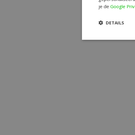
je de
Google Priv
DETAILS