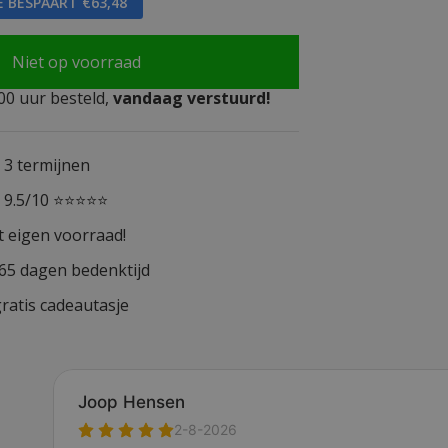
E BESPAART €63,48
Niet op voorraad
0 uur besteld,
vandaag verstuurd!
n 3 termijnen
n 9.5/10 ⭐⭐⭐⭐⭐
t eigen voorraad!
365 dagen bedenktijd
ratis cadeautasje