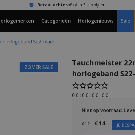
Betaal achteraf
of in 3 termijnen
orlogemerken
Categorieën
Horlogenieuws
Sale
 horlogeband S22-black
Tauchmeister 22
ZOMER SALE
horlogeband S22-
0
0
:
0
0
:
0
0
:
0
0
Niet op voorraad.
Lever
€14
€19
JE BESP