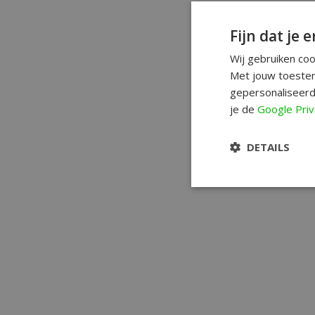
Fijn dat je e
Wij gebruiken co
Met jouw toestem
gepersonaliseerd
je de
Google Priv
DETAILS