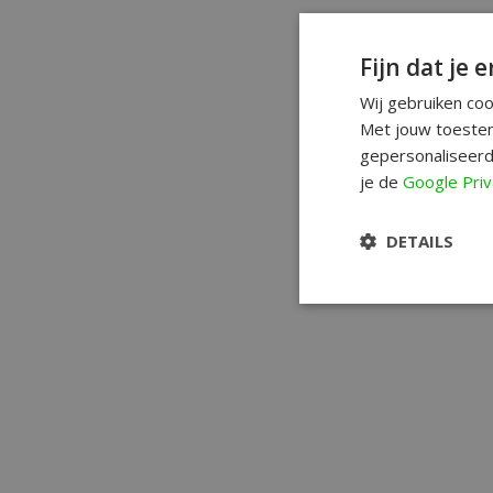
Fijn dat je e
Wij gebruiken co
Met jouw toestem
gepersonaliseerd
je de
Google Priv
DETAILS