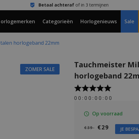
Betaal achteraf
of in 3 termijnen
orlogemerken
Categorieën
Horlogenieuws
Sale
 stalen horlogeband 22mm
Tauchmeister Mil
ZOMER SALE
horlogeband 22
0
0
:
0
0
:
0
0
:
0
0
Op voorraad
€29
€39
JE BESP