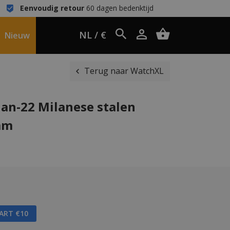
Eenvoudig retour
60 dagen bedenktijd
NL / €
Nieuw
Terug naar WatchXL
an-22 Milanese stalen
mm
AART €10