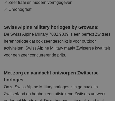
✅ Zeer fraai en modern vormgegeven
✅ Chronograaf
Swiss Alpine Military horloges by Grovana:
De Swiss Alpine Military 7082.9839 is een perfect Zwitsers
herenhorloge dat ook zeer geschikt is voor outdoor
activiteiten. Swiss Alpine Military maakt Zwitserse kwaliteit
voor een zeer concurrerende prijs.
Met zorg en aandacht ontworpen Zwitserse
horloges
Onze Swiss Alpine Military horloges zijn gemaakt in
Zwitserland en hebben een uitstekend Zwitsers uurwerk
onder het klepdeksel. Deze horloges zijn met aandacht
voor detail en techniek ontworpen. De horloges kenmerken
zich door zeer hoogwaardig materiaalgebruik en een