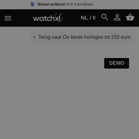
Betaal achteraf
of in 3 termijnen
Ee
NL / €
Terug naar De beste horloges tot 250 euro
DEMO