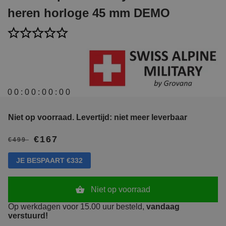
heren horloge 45 mm DEMO
0
0
:
0
0
:
0
0
:
0
0
Niet op voorraad.
Levertijd: niet meer leverbaar
€167
€499
JE BESPAART €332
Niet op voorraad
Op werkdagen voor 15.00 uur besteld,
vandaag
verstuurd!