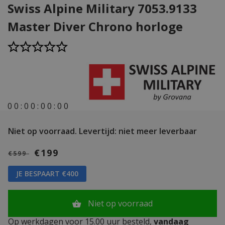
Swiss Alpine Military 7053.9133
Master Diver Chrono horloge
0
0
:
0
0
:
0
0
:
0
0
Niet op voorraad.
Levertijd: niet meer leverbaar
€199
€599
JE BESPAART €400
Niet op voorraad
Op werkdagen voor 15.00 uur besteld,
vandaag