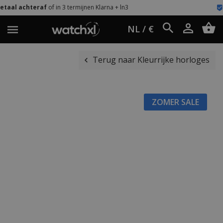
 termijnen Klarna + ln3
Eenvoudig retour
60
NL / €
Terug naar Kleurrijke horloges
ZOMER SALE