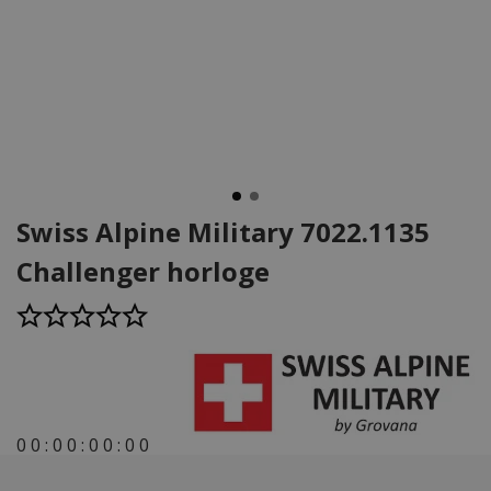
Swiss Alpine Military 7022.1135
Challenger horloge
0
0
:
0
0
:
0
0
:
0
0