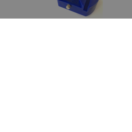
Schakelband van dit horloge is makkelijk
in te korten
De horlogeband van dit tijdloze horloge kan
gemakkelijk ingekort worden met de door ons gratis
bijgeleverde horlogebandinkorter.
Wil je meer zien? Vind hier al onze
Swiss Alpine
Military horloges.
Toch op zoek naar een andere
herenhorloge?
Bekijk hier al onze herenhorloges.
Heb je nog vragen of opmerkingen? Neem
gerust
contact met ons
op, onze klantenservice
staat graag voor je klaar!