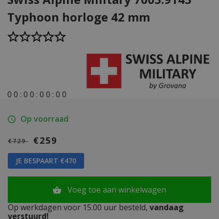
Typhoon horloge 42 mm
0
0
:
0
0
:
0
0
:
0
0
Op voorraad
€259
€729
JE BESPAART €470
Voeg toe aan winkelwagen
Op werkdagen voor 15.00 uur besteld,
vandaag
verstuurd!