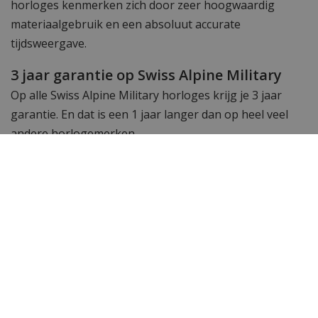
horloges kenmerken zich door zeer hoogwaardig
materiaalgebruik en een absoluut accurate
tijdsweergave.
3 jaar garantie op Swiss Alpine Military
Op alle Swiss Alpine Military horloges krijg je 3 jaar
garantie. En dat is een 1 jaar langer dan op heel veel
andere horlogemerken.
Wil je meer zien? Bekijk ook de andere
Swiss Alpine
Military horloges.
Toch op zoek naar iets anders? Neem dan een kijkje bij
het complete assortiment
dameshorloges
&
herenhorloges
van WatchXL!
Specificaties