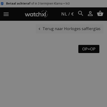
af
of in 3 termijnen Klarna + ln3
Eenvoudig 
NL / €
Terug naar Horloges saffierglas
OP=OP