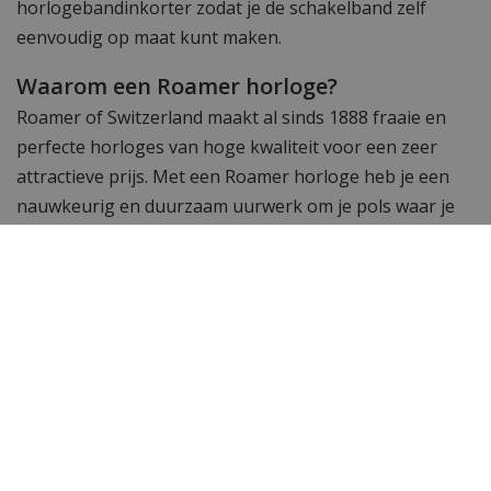
horlogebandinkorter zodat je de schakelband zelf
eenvoudig op maat kunt maken.
Waarom een Roamer horloge?
Roamer of Switzerland maakt al sinds 1888 fraaie en
perfecte horloges van hoge kwaliteit voor een zeer
attractieve prijs. Met een Roamer horloge heb je een
nauwkeurig en duurzaam uurwerk om je pols waar je
lang plezier van gaat hebben.
Specificaties
Merk
Roamer
SKU
995989-474520